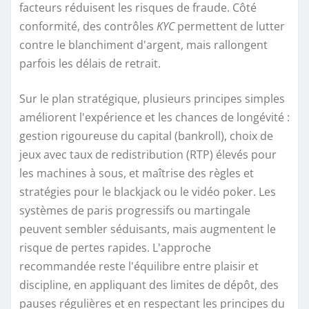
facteurs réduisent les risques de fraude. Côté
conformité, des contrôles
KYC
permettent de lutter
contre le blanchiment d'argent, mais rallongent
parfois les délais de retrait.
Sur le plan stratégique, plusieurs principes simples
améliorent l'expérience et les chances de longévité :
gestion rigoureuse du capital (bankroll), choix de
jeux avec taux de redistribution (RTP) élevés pour
les machines à sous, et maîtrise des règles et
stratégies pour le blackjack ou le vidéo poker. Les
systèmes de paris progressifs ou martingale
peuvent sembler séduisants, mais augmentent le
risque de pertes rapides. L'approche
recommandée reste l'équilibre entre plaisir et
discipline, en appliquant des limites de dépôt, des
pauses régulières et en respectant les principes du