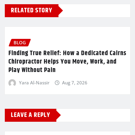
RELATED STORY
BLOG
Finding True Relief: How a Dedicated Cairns
Chiropractor Helps You Move, Work, and
Play Without Pain
Yara Al-Nassir
Aug 7, 2026
LEAVE A REPLY