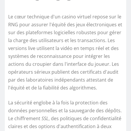
Le cœur technique d'un casino virtuel repose sur le
RNG pour assurer l'équité des jeux électroniques et
sur des plateformes logicielles robustes pour gérer
la charge des utilisateurs et les transactions. Les
versions live utilisent la vidéo en temps réel et des
systèmes de reconnaissance pour intégrer les
actions du croupier dans l'interface du joueur. Les
opérateurs sérieux publient des certificats d'audit
par des laboratoires indépendants attestant de
l'équité et de la fiabilité des algorithmes.
La sécurité englobe à la fois la protection des
données personnelles et la sauvegarde des dépôts.
Le chiffrement
SSL
, des politiques de confidentialité
claires et des options d'authentification à deux