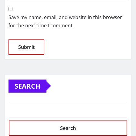
Save my name, email, and website in this browser
for the next time I comment.
SEARCH
Search