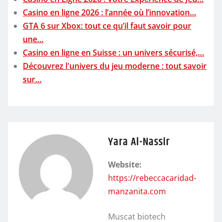
Casino en ligne 2026 : l’année où l’innovation…
GTA 6 sur Xbox: tout ce qu’il faut savoir pour
une…
Casino en ligne en Suisse : un univers sécurisé,…
Découvrez l'univers du jeu moderne : tout savoir
sur…
Yara Al-Nassir
Website:
https://rebeccacaridad-
manzanita.com
Muscat biotech