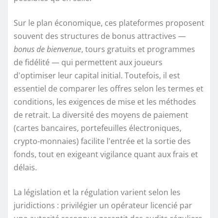
Sur le plan économique, ces plateformes proposent
souvent des structures de bonus attractives —
bonus de bienvenue
, tours gratuits et programmes
de fidélité — qui permettent aux joueurs
d'optimiser leur capital initial. Toutefois, il est
essentiel de comparer les offres selon les termes et
conditions, les exigences de mise et les méthodes
de retrait. La diversité des moyens de paiement
(cartes bancaires, portefeuilles électroniques,
crypto-monnaies) facilite l'entrée et la sortie des
fonds, tout en exigeant vigilance quant aux frais et
délais.
La législation et la régulation varient selon les
juridictions : privilégier un opérateur licencié par