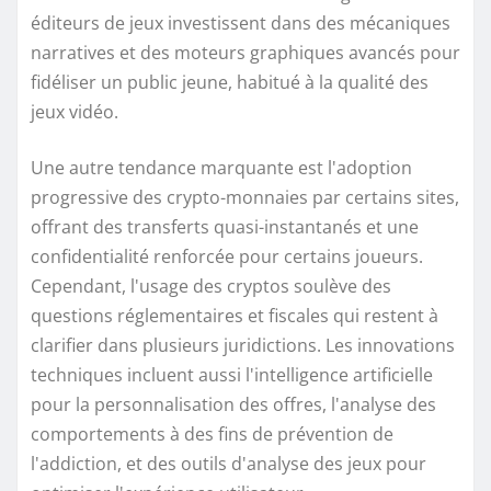
éditeurs de jeux investissent dans des mécaniques
narratives et des moteurs graphiques avancés pour
fidéliser un public jeune, habitué à la qualité des
jeux vidéo.
Une autre tendance marquante est l'adoption
progressive des crypto-monnaies par certains sites,
offrant des transferts quasi-instantanés et une
confidentialité renforcée pour certains joueurs.
Cependant, l'usage des cryptos soulève des
questions réglementaires et fiscales qui restent à
clarifier dans plusieurs juridictions. Les innovations
techniques incluent aussi l'intelligence artificielle
pour la personnalisation des offres, l'analyse des
comportements à des fins de prévention de
l'addiction, et des outils d'analyse des jeux pour