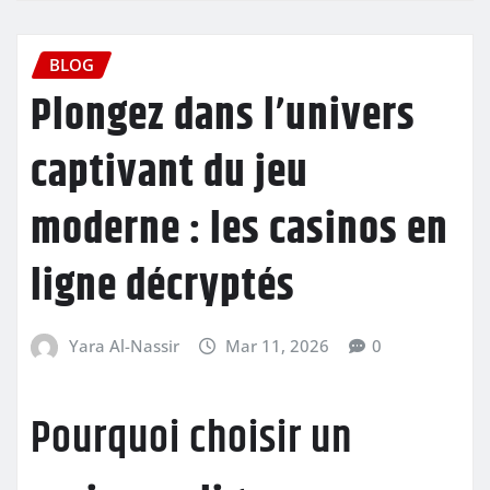
BLOG
Plongez dans l’univers
captivant du jeu
moderne : les casinos en
ligne décryptés
Yara Al-Nassir
Mar 11, 2026
0
Pourquoi choisir un