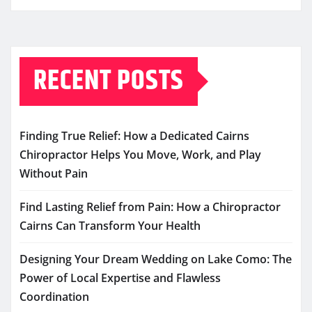
RECENT POSTS
Finding True Relief: How a Dedicated Cairns
Chiropractor Helps You Move, Work, and Play
Without Pain
Find Lasting Relief from Pain: How a Chiropractor
Cairns Can Transform Your Health
Designing Your Dream Wedding on Lake Como: The
Power of Local Expertise and Flawless
Coordination