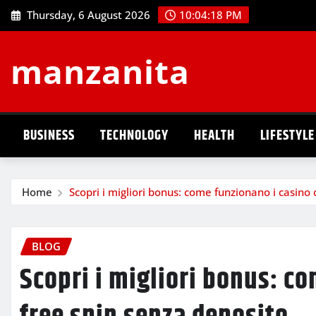
Skip
Thursday, 6 August 2026
10:04:18 PM
to
content
manzanita
BUSINESS
TECHNOLOGY
HEALTH
LIFESTYLE
Home
Scopri i migliori bonus: come funzionano i casino
BLOG
Scopri i migliori bonus: c