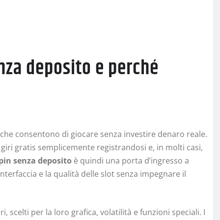
enza deposito e perché
e che consentono di giocare senza investire denaro reale.
 i giri gratis semplicemente registrandosi e, in molti casi,
spin senza deposito
è quindi una porta d’ingresso a
interfaccia e la qualità delle slot senza impegnare il
celti per la loro grafica, volatilità e funzioni speciali. I