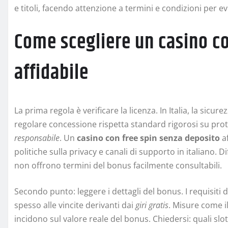
e titoli, facendo attenzione a termini e condizioni per e
Come scegliere un casino co
affidabile
La prima regola è verificare la licenza. In Italia, la sic
regolare concessione rispetta standard rigorosi su pro
responsabile
. Un
casino con free spin senza deposito
af
politiche sulla privacy e canali di supporto in italiano. 
non offrono termini del bonus facilmente consultabili.
Secondo punto: leggere i dettagli del bonus. I requisiti 
spesso alle vincite derivanti dai
giri gratis
. Misure come i
incidono sul valore reale del bonus. Chiedersi: quali slot 