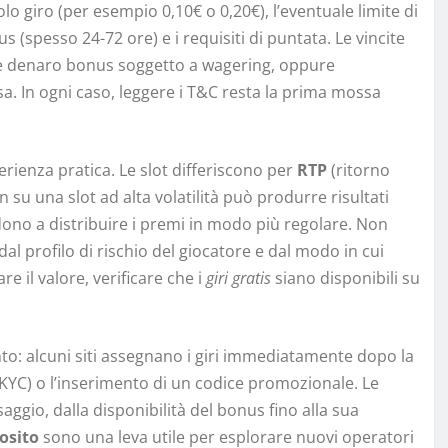
olo giro (per esempio 0,10€ o 0,20€), l’eventuale limite di
s (spesso 24-72 ore) e i requisiti di puntata. Le vincite
 denaro bonus soggetto a wagering, oppure
a. In ogni caso, leggere i T&C resta la prima mossa
perienza pratica. Le slot differiscono per
RTP
(ritorno
in su una slot ad alta volatilità può produrre risultati
ndono a distribuire i premi in modo più regolare. Non
al profilo di rischio del giocatore e dal modo in cui
e il valore, verificare che i
giri gratis
siano disponibili su
to: alcuni siti assegnano i giri immediatamente dopo la
à (KYC) o l’inserimento di un codice promozionale. Le
gio, dalla disponibilità del bonus fino alla sua
osito
sono una leva utile per esplorare nuovi operatori