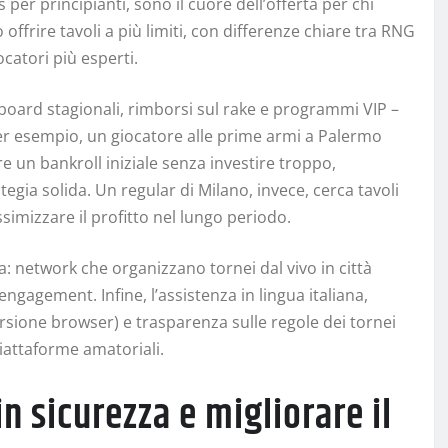
per principianti, sono il cuore dell’offerta per chi
offrire tavoli a più limiti, con differenze chiare tra RNG
ocatori più esperti.
erboard stagionali, rimborsi sul rake e programmi VIP –
Per esempio, un giocatore alle prime armi a Palermo
re un bankroll iniziale senza investire troppo,
egia solida. Un regular di Milano, invece, cerca tavoli
imizzare il profitto nel lungo periodo.
a: network che organizzano tornei dal vivo in città
engagement. Infine, l’assistenza in lingua italiana,
rsione browser) e trasparenza sulle regole dei tornei
piattaforme amatoriali.
in sicurezza e migliorare il