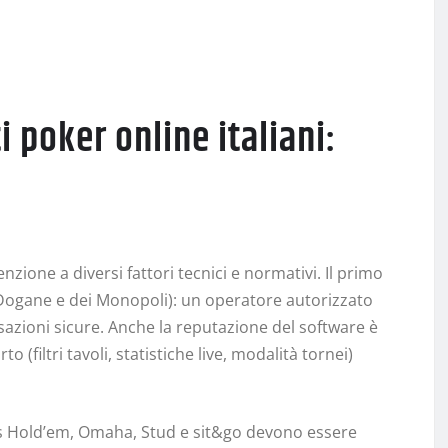
i poker online italiani:
nzione a diversi fattori tecnici e normativi. Il primo
Dogane e dei Monopoli): un operatore autorizzato
nsazioni sicure. Anche la reputazione del software è
to (filtri tavoli, statistiche live, modalità tornei)
Texas Hold’em, Omaha, Stud e sit&go devono essere