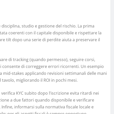
 disciplina, studio e gestione del rischio. La prima
untata coerenti con il capitale disponibile e rispettare la
e tilt dopo una serie di perdite aiuta a preservare il
ware di tracking (quando permesso), seguire corsi,
iani consente di correggere errori ricorrenti. Un esempio
a mid-stakes applicando revisioni settimanali delle mani
tavolo, migliorando il ROI in pochi mesi.
 verifica KYC subito dopo l’iscrizione evita ritardi nei
azione a due fattori quando disponibile e verificare
 Infine, informarsi sulla normativa fiscale locale e
bile: per gli aspetti fiscali è sempre opportuno