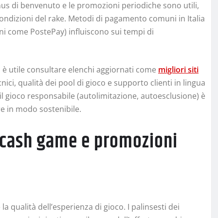
onus di benvenuto e le promozioni periodiche sono utili,
 condizioni del rake. Metodi di pagamento comuni in Italia
ioni come PostePay) influiscono sui tempi di
, è utile consultare elenchi aggiornati come
migliori siti
nici, qualità dei pool di gioco e supporto clienti in lingua
r il gioco responsabile (autolimitazione, autoesclusione) è
e in modo sostenibile.
, cash game e promozioni
la qualità dell’esperienza di gioco. I palinsesti dei