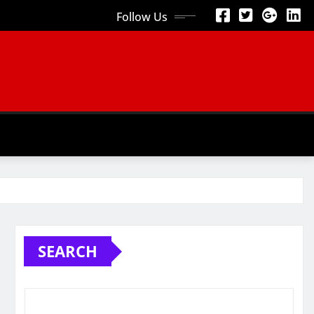
Follow Us
SEARCH