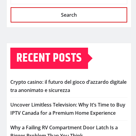
Search
RECENT POSTS
Crypto casino: il futuro del gioco d’azzardo digitale
tra anonimato e sicurezza
Uncover Limitless Television: Why It’s Time to Buy
IPTV Canada for a Premium Home Experience
Why a Failing RV Compartment Door Latch Is a
Bigger Problem Than You Think