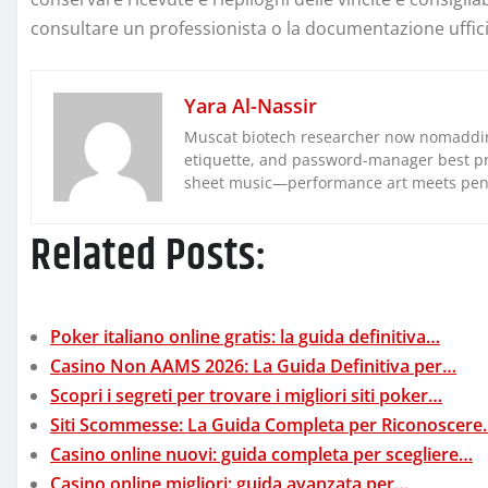
consultare un professionista o la documentazione uffici
Yara Al-Nassir
Muscat biotech researcher now nomaddin
etiquette, and password-manager best pra
sheet music—performance art meets pe
Related Posts:
Poker italiano online gratis: la guida definitiva…
Casino Non AAMS 2026: La Guida Definitiva per…
Scopri i segreti per trovare i migliori siti poker…
Siti Scommesse: La Guida Completa per Riconoscere
Casino online nuovi: guida completa per scegliere…
Casino online migliori: guida avanzata per…