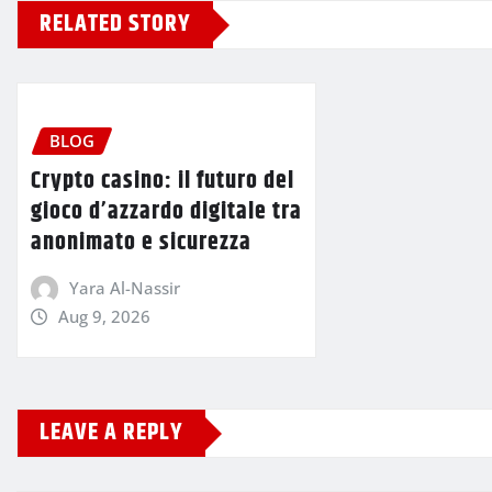
RELATED STORY
BLOG
Crypto casino: il futuro del
gioco d’azzardo digitale tra
anonimato e sicurezza
Yara Al-Nassir
Aug 9, 2026
LEAVE A REPLY