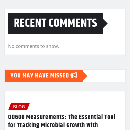
RECENT COMMENTS
No comments to show.
YOU MAY HAVE MISSED
BLOG
OD600 Measurements: The Essential Tool
for Tracking Microbial Growth with