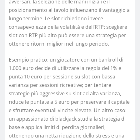
avversari, la selezione delle mani iniziali e il
posizionamento al tavolo influenzano il vantaggio a
lungo termine. Le slot richiedono invece
consapevolezza della volatilità e dell’RTP: scegliere
slot con RTP più alto può essere una strategia per
ottenere ritorni migliori nel lungo periodo.
Esempio pratico: un giocatore con un bankroll di
1.000 euro decide di utilizzare la regola del 1% e
punta 10 euro per sessione su slot con bassa
varianza per sessioni ricreative; per tentare
strategie più aggressive su slot ad alta varianza,
riduce le puntate a 5 euro per preservare il capitale
e sfruttare eventuali vincite elevate. Un altro caso:
un appassionato di blackjack studia la strategia di
base e applica limiti di perdita giornalieri,
ottenendo una netta riduzione dello stress e una