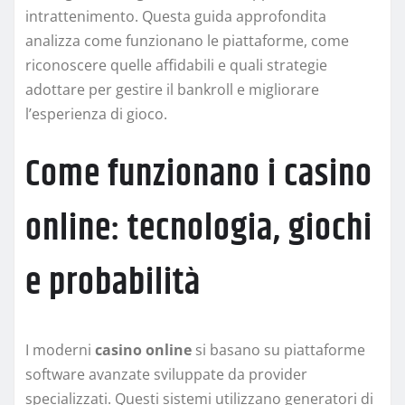
intrattenimento. Questa guida approfondita
analizza come funzionano le piattaforme, come
riconoscere quelle affidabili e quali strategie
adottare per gestire il bankroll e migliorare
l’esperienza di gioco.
Come funzionano i casino
online: tecnologia, giochi
e probabilità
I moderni
casino online
si basano su piattaforme
software avanzate sviluppate da provider
specializzati. Questi sistemi utilizzano generatori di