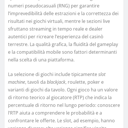
numeri pseudocasuali (RNG) per garantire
l’imprevedibilità delle estrazioni e la correttezza dei
risultati nei giochi virtuali, mentre le sezioni live
sfruttano streaming in tempo reale e dealer
autentici per ricreare l’esperienza del casinò
terrestre. La qualità grafica, la fluidità del gameplay
e la compatibilità mobile sono fattori determinanti
nella scelta di una piattaforma.
La selezione di giochi include tipicamente
slot
machine
, tavoli da
blackjack
, roulette, poker e
varianti di giochi da tavolo. Ogni gioco ha un valore
di ritorno teorico al giocatore (RTP) che indica la
percentuale di ritorno nel lungo periodo: conoscere
l’RTP aiuta a comprendere le probabilità e a
confrontare le offerte. Le slot, ad esempio, hanno