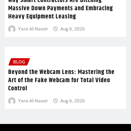
Why Smart Contractors Are Ditching
Massive Down Payments and Embracing
Heavy Equipment Leasing
Yara Al-Nassir
Aug 6, 2026
BLOG
Beyond the Webcam Lens: Mastering the
Art of the Fake Webcam for Total Video
Control
Yara Al-Nassir
Aug 6, 2026