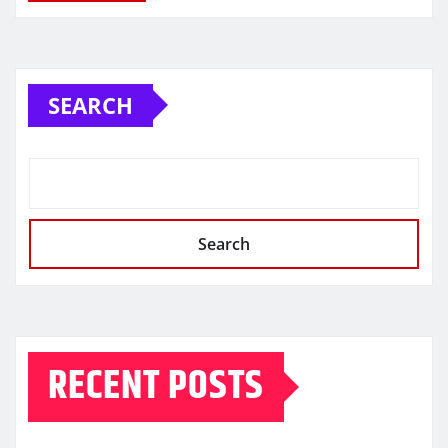
SEARCH
Search
RECENT POSTS