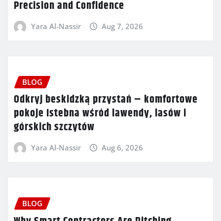
Precision and Confidence
Yara Al-Nassir
Aug 7, 2026
BLOG
Odkryj beskidzką przystań – komfortowe
pokoje Istebna wśród lawendy, lasów i
górskich szczytów
Yara Al-Nassir
Aug 6, 2026
BLOG