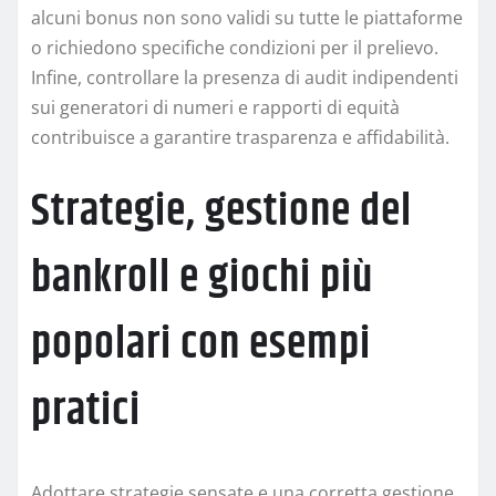
alcuni bonus non sono validi su tutte le piattaforme
o richiedono specifiche condizioni per il prelievo.
Infine, controllare la presenza di audit indipendenti
sui generatori di numeri e rapporti di equità
contribuisce a garantire trasparenza e affidabilità.
Strategie, gestione del
bankroll e giochi più
popolari con esempi
pratici
Adottare strategie sensate e una corretta gestione