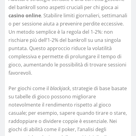
del bankroll sono aspetti cruciali per chi gioca ai
casino online
. Stabilire limiti giornalieri, settimanali
o per sessione aiuta a prevenire perdite eccessive.
Un metodo semplice è la regola del 1-2%: non
rischiare più dell’1-2% del bankroll su una singola
puntata. Questo approccio riduce la volatilità
complessiva e permette di prolungare il tempo di
gioco, aumentando le possibilità di trovare sessioni
favorevoli.
Per giochi come il
blackjack
, strategie di base basate
su tabelle di gioco possono migliorare
notevolmente il rendimento rispetto al gioco
casuale; per esempio, sapere quando tirare o stare,
raddoppiare o dividere coppie è essenziale. Nei
giochi di abilità come il poker, l’analisi degli