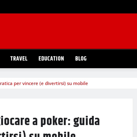
TRAVEL
EDUCATION
BLOG
ratica per vincere (e divertirsi) su mobile
giocare a poker: guida