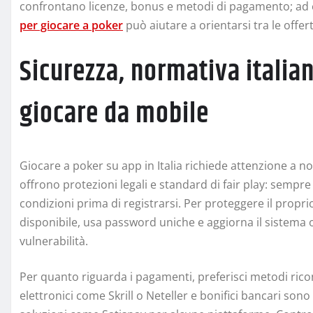
confrontano licenze, bonus e metodi di pagamento; ad
per giocare a poker
può aiutare a orientarsi tra le offert
Sicurezza, normativa italian
giocare da mobile
Giocare a poker su app in Italia richiede attenzione a 
offrono protezioni legali e standard di fair play: sempre
condizioni prima di registrarsi. Per proteggere il propri
disponibile, usa password uniche e aggiorna il sistema op
vulnerabilità.
Per quanto riguarda i pagamenti, preferisci metodi ricono
elettronici come Skrill o Neteller e bonifici bancari s