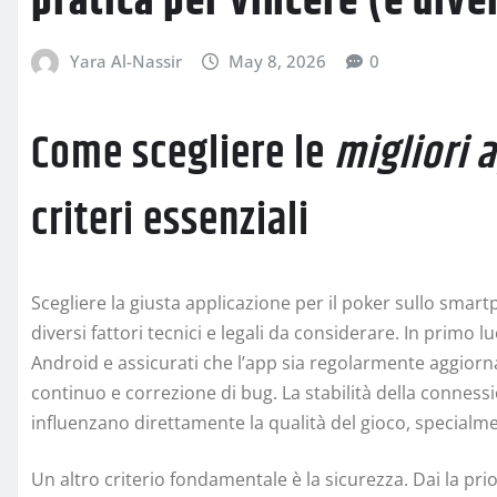
pratica per vincere (e dive
Yara Al-Nassir
May 8, 2026
0
Come scegliere le
migliori 
criteri essenziali
Scegliere la giusta applicazione per il poker sullo smar
diversi fattori tecnici e legali da considerare. In primo l
Android e assicurati che l’app sia regolarmente aggior
continuo e correzione di bug. La stabilità della conness
influenzano direttamente la qualità del gioco, specialmen
Un altro criterio fondamentale è la sicurezza. Dai la pri