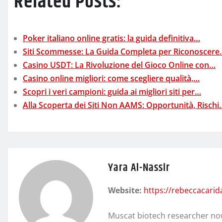
Related Posts:
Poker italiano online gratis: la guida definitiva…
Siti Scommesse: La Guida Completa per Riconoscere
Casino USDT: La Rivoluzione del Gioco Online con…
Casino online migliori: come scegliere qualità,…
Scopri i veri campioni: guida ai migliori siti per…
Alla Scoperta dei Siti Non AAMS: Opportunità, Rischi
Yara Al-Nassir
Website:
https://rebeccacari
Muscat biotech researcher no