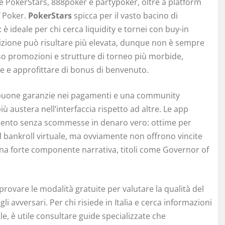
me PokerStars, 888poker e partypoker, oltre a platform
f Poker.
PokerStars
spicca per il vasto bacino di
: è ideale per chi cerca liquidity e tornei con buy-in
etizione può risultare più elevata, dunque non è sempre
esso promozioni e strutture di torneo più morbide,
e e approfittare di bonus di benvenuto.
 buone garanzie nei pagamenti e una community
più austera nell’interfaccia rispetto ad altre. Le app
imento senza scommesse in denaro vero: ottime per
el bankroll virtuale, ma ovviamente non offrono vincite
 una forte componente narrativa, titoli come Governor of
provare le modalità gratuite per valutare la qualità del
li avversari. Per chi risiede in Italia e cerca informazioni
le, è utile consultare guide specializzate che