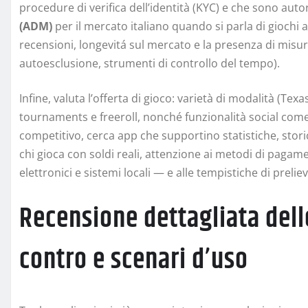
procedure di verifica dell’identità (KYC) e che sono autor
(ADM)
per il mercato italiano quando si parla di giochi a
recensioni, longevitá sul mercato e la presenza di misure
autoesclusione, strumenti di controllo del tempo).
Infine, valuta l’offerta di gioco: varietà di modalità (Te
tournaments e freeroll, nonché funzionalità social come 
competitivo, cerca app che supportino statistiche, stor
chi gioca con soldi reali, attenzione ai metodi di pagament
elettronici e sistemi locali — e alle tempistiche di preliev
Recensione dettagliata dell
contro e scenari d’uso