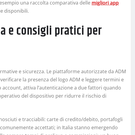
 esempio una raccolta comparativa delle
migliori app
e disponibili.
a e consigli pratici per
normative e sicurezza. Le piattaforme autorizzate da ADM
 verificare la presenza del logo ADM e leggere termini e
o account, attiva l’autenticazione a due fattori quando
erativo del dispositivo per ridurre il rischio di
sciuti e tracciabili: carte di credito/debito, portafogli
ono comunemente accettati; in Italia stanno emergendo