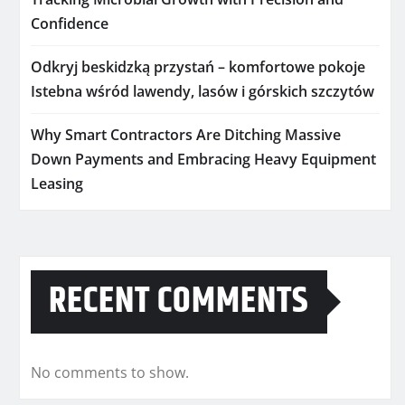
Confidence
Odkryj beskidzką przystań – komfortowe pokoje
Istebna wśród lawendy, lasów i górskich szczytów
Why Smart Contractors Are Ditching Massive
Down Payments and Embracing Heavy Equipment
Leasing
RECENT COMMENTS
No comments to show.