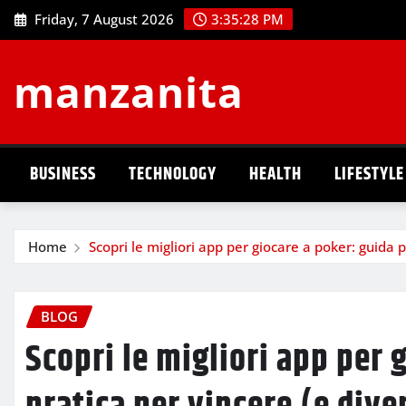
Skip
Friday, 7 August 2026
3:35:29 PM
to
content
manzanita
BUSINESS
TECHNOLOGY
HEALTH
LIFESTYLE
Home
Scopri le migliori app per giocare a poker: guida p
BLOG
Scopri le migliori app per 