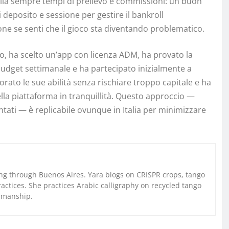
lla sempre tempi di prelievo e commissioni: un buon
 di deposito e sessione per gestire il bankroll
one se senti che il gioco sta diventando problematico.
o, ha scelto un’app con licenza ADM, ha provato la
udget settimanale e ha partecipato inizialmente a
orato le sue abilità senza rischiare troppo capitale e ha
ella piattaforma in tranquillità. Questo approccio —
ntati — è replicabile ovunque in Italia per minimizzare
g through Buenos Aires. Yara blogs on CRISPR crops, tango
ctices. She practices Arabic calligraphy on recycled tango
nmanship.