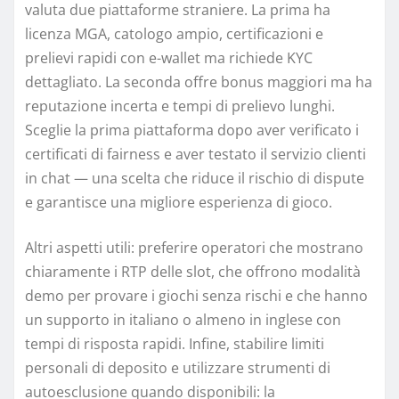
valuta due piattaforme straniere. La prima ha
licenza MGA, catologo ampio, certificazioni e
prelievi rapidi con e-wallet ma richiede KYC
dettagliato. La seconda offre bonus maggiori ma ha
reputazione incerta e tempi di prelievo lunghi.
Sceglie la prima piattaforma dopo aver verificato i
certificati di fairness e aver testato il servizio clienti
in chat — una scelta che riduce il rischio di dispute
e garantisce una migliore esperienza di gioco.
Altri aspetti utili: preferire operatori che mostrano
chiaramente i RTP delle slot, che offrono modalità
demo per provare i giochi senza rischi e che hanno
un supporto in italiano o almeno in inglese con
tempi di risposta rapidi. Infine, stabilire limiti
personali di deposito e utilizzare strumenti di
autoesclusione quando disponibili: la