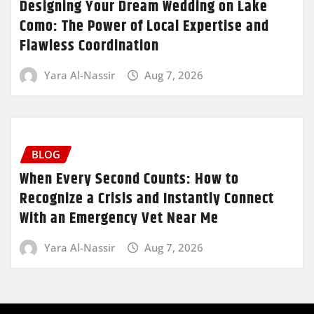
Designing Your Dream Wedding on Lake
Como: The Power of Local Expertise and
Flawless Coordination
Yara Al-Nassir
Aug 7, 2026
BLOG
When Every Second Counts: How to
Recognize a Crisis and Instantly Connect
With an Emergency Vet Near Me
Yara Al-Nassir
Aug 7, 2026