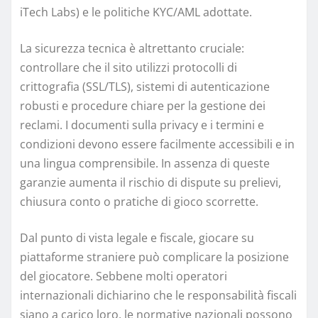
iTech Labs) e le politiche KYC/AML adottate.
La sicurezza tecnica è altrettanto cruciale:
controllare che il sito utilizzi protocolli di
crittografia (SSL/TLS), sistemi di autenticazione
robusti e procedure chiare per la gestione dei
reclami. I documenti sulla privacy e i termini e
condizioni devono essere facilmente accessibili e in
una lingua comprensibile. In assenza di queste
garanzie aumenta il rischio di dispute su prelievi,
chiusura conto o pratiche di gioco scorrette.
Dal punto di vista legale e fiscale, giocare su
piattaforme straniere può complicare la posizione
del giocatore. Sebbene molti operatori
internazionali dichiarino che le responsabilità fiscali
siano a carico loro, le normative nazionali possono