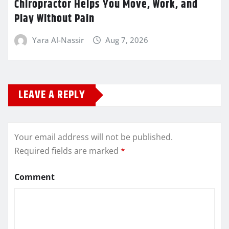
Chiropractor Helps You Move, Work, and
Play Without Pain
Yara Al-Nassir
Aug 7, 2026
LEAVE A REPLY
Your email address will not be published.
Required fields are marked
*
Comment