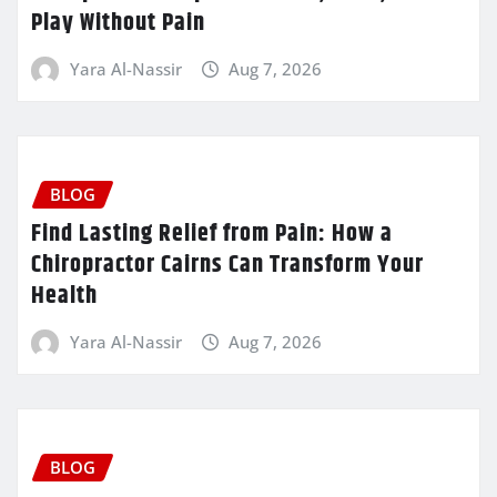
Play Without Pain
Yara Al-Nassir
Aug 7, 2026
BLOG
Find Lasting Relief from Pain: How a
Chiropractor Cairns Can Transform Your
Health
Yara Al-Nassir
Aug 7, 2026
BLOG