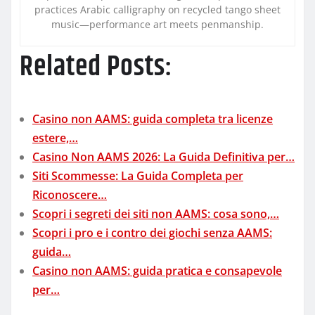
practices Arabic calligraphy on recycled tango sheet
music—performance art meets penmanship.
Related Posts:
Casino non AAMS: guida completa tra licenze
estere,…
Casino Non AAMS 2026: La Guida Definitiva per…
Siti Scommesse: La Guida Completa per
Riconoscere…
Scopri i segreti dei siti non AAMS: cosa sono,…
Scopri i pro e i contro dei giochi senza AAMS:
guida…
Casino non AAMS: guida pratica e consapevole
per…