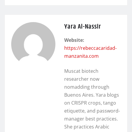
Yara Al-Nassir
Website:
https://rebeccacaridad-
manzanita.com
Muscat biotech
researcher now
nomadding through
Buenos Aires. Yara blogs
on CRISPR crops, tango
etiquette, and password-
manager best practices.
She practices Arabic