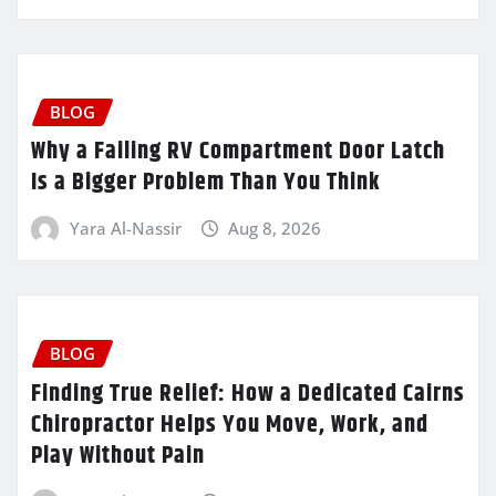
BLOG
Why a Failing RV Compartment Door Latch
Is a Bigger Problem Than You Think
Yara Al-Nassir
Aug 8, 2026
BLOG
Finding True Relief: How a Dedicated Cairns
Chiropractor Helps You Move, Work, and
Play Without Pain