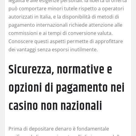
legalità e alle esigenze personali: la libertà di offerta
può comportare minori tutele rispetto a operatori
autorizzati in Italia, e la disponibilità di metodi di
pagamento internazionali richiede attenzione alle
commissioni e ai tempi di conversione valuta.
Conoscere questi aspetti permette di approfittare
dei vantaggi senza esporsi inutilmente.
Sicurezza, normative e
opzioni di pagamento nei
casino non nazionali
Prima di depositare denaro è fondamentale