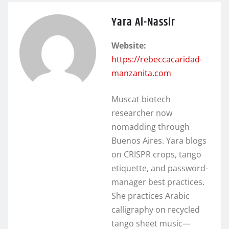
Yara Al-Nassir
Website:
https://rebeccacaridad-
manzanita.com
Muscat biotech
researcher now
nomadding through
Buenos Aires. Yara blogs
on CRISPR crops, tango
etiquette, and password-
manager best practices.
She practices Arabic
calligraphy on recycled
tango sheet music—