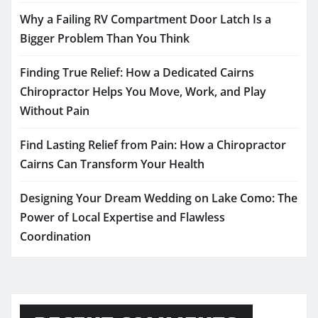
Why a Failing RV Compartment Door Latch Is a
Bigger Problem Than You Think
Finding True Relief: How a Dedicated Cairns
Chiropractor Helps You Move, Work, and Play
Without Pain
Find Lasting Relief from Pain: How a Chiropractor
Cairns Can Transform Your Health
Designing Your Dream Wedding on Lake Como: The
Power of Local Expertise and Flawless
Coordination