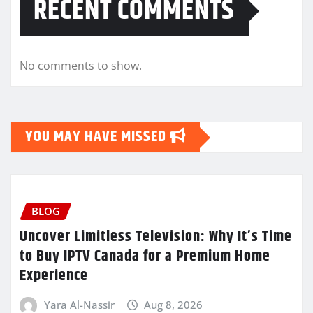
RECENT COMMENTS
No comments to show.
YOU MAY HAVE MISSED
BLOG
Uncover Limitless Television: Why It’s Time
to Buy IPTV Canada for a Premium Home
Experience
Yara Al-Nassir
Aug 8, 2026