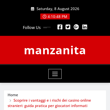
Skip
Saturday, 8 August 2026
to
content
4:10:48 PM
Follow Us
manzanita
Home
Scoprire i vantaggi e i rischi dei casino online
stranieri: guida pratica per giocatori informati