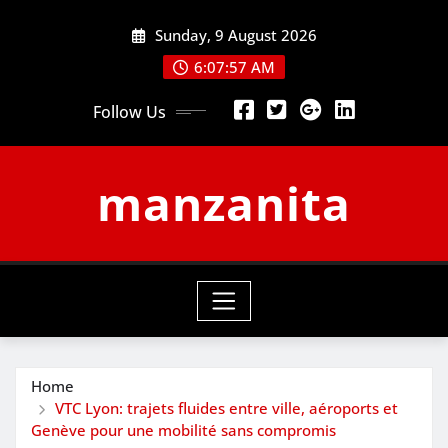
Skip
Sunday, 9 August 2026
to
content
6:07:58 AM
Follow Us
manzanita
Home
VTC Lyon: trajets fluides entre ville, aéroports et
Genève pour une mobilité sans compromis