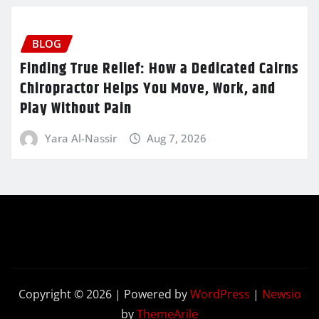
BLOG
Finding True Relief: How a Dedicated Cairns
Chiropractor Helps You Move, Work, and
Play Without Pain
Yara Al-Nassir
Aug 7, 2026
Copyright © 2026 | Powered by
WordPress
|
Newsio
by
ThemeArile