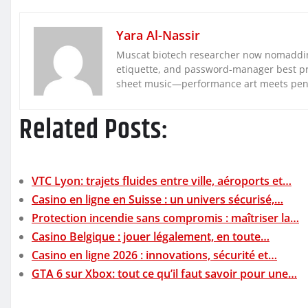
Yara Al-Nassir
Muscat biotech researcher now nomaddin
etiquette, and password-manager best pra
sheet music—performance art meets pe
Related Posts:
VTC Lyon: trajets fluides entre ville, aéroports et…
Casino en ligne en Suisse : un univers sécurisé,…
Protection incendie sans compromis : maîtriser la…
Casino Belgique : jouer légalement, en toute…
Casino en ligne 2026 : innovations, sécurité et…
GTA 6 sur Xbox: tout ce qu’il faut savoir pour une…