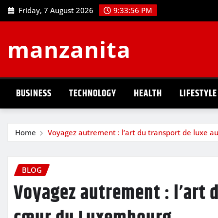
Skip
Friday, 7 August 2026
9:33:57 PM
to
content
manzanita
BUSINESS
TECHNOLOGY
HEALTH
LIFESTYLE
Home
Voyagez autrement : l’art du transport de luxe 
BLOG
Voyagez autrement : l’art 