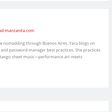
dad-manzanita.com
w nomadding through Buenos Aires. Yara blogs on
, and password-manager best practices. She practices
ed tango sheet music—performance art meets