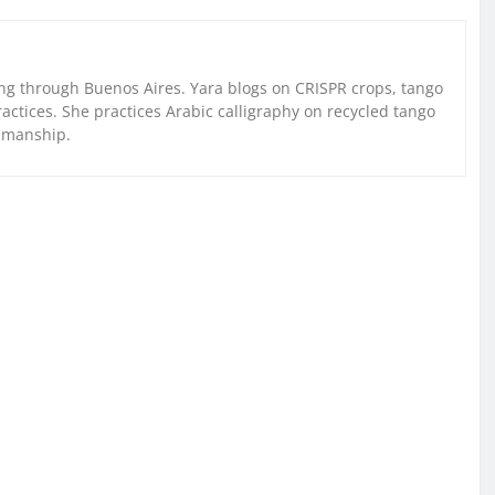
g through Buenos Aires. Yara blogs on CRISPR crops, tango
ctices. She practices Arabic calligraphy on recycled tango
nmanship.