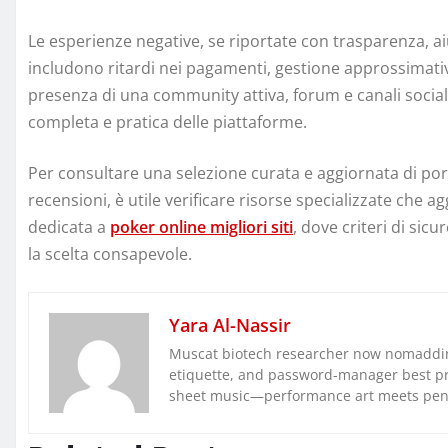
Le esperienze negative, se riportate con trasparenza, aiu
includono ritardi nei pagamenti, gestione approssimativa
presenza di una community attiva, forum e canali social
completa e pratica delle piattaforme.
Per consultare una selezione curata e aggiornata di porta
recensioni, è utile verificare risorse specializzate che
dedicata a
poker online migliori siti
, dove criteri di si
la scelta consapevole.
Yara Al-Nassir
Muscat biotech researcher now nomaddin
etiquette, and password-manager best pra
sheet music—performance art meets pe