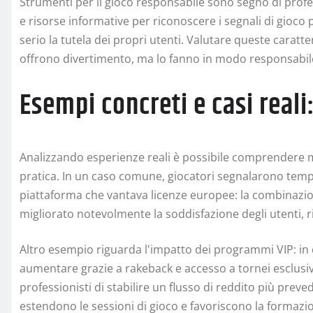
Strumenti per il gioco responsabile sono segno di profes
e risorse informative per riconoscere i segnali di gioco
serio la tutela dei propri utenti. Valutare queste caratt
offrono divertimento, ma lo fanno in modo responsabile
Esempi concreti e casi reali:
Analizzando esperienze reali è possibile comprendere 
pratica. In un caso comune, giocatori segnalarono tempi
piattaforma che vantava licenze europee: la combinazio
migliorato notevolmente la soddisfazione degli utenti,
Altro esempio riguarda l'impatto dei programmi VIP: in di
aumentare grazie a rakeback e accesso a tornei esclusiv
professionisti di stabilire un flusso di reddito più preve
estendono le sessioni di gioco e favoriscono la formazi